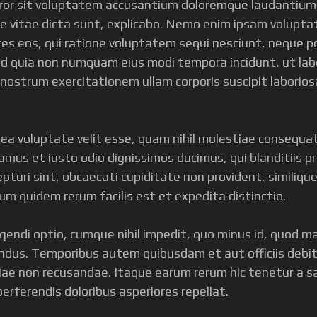
error sit voluptatem accusantium doloremque laudantium
ae vitae dicta sunt, explicabo. Nemo enim ipsam volupta
es eos, qui ratione voluptatem sequi nesciunt, neque p
, sed quia non numquam eius modi tempora incidunt, ut 
ostrum exercitationem ullam corporis suscipit laboriosa
 ea voluptate velit esse, quam nihil molestiae consequat
samus et iusto odio dignissimos ducimus, qui blanditiis
turi sint, obcaecati cupiditate non provident, similique 
um quidem rerum facilis est et expedita distinctio.
gendi optio, cumque nihil impedit, quo minus id, quod 
ndus. Temporibus autem quibusdam et aut officiis debit
ae non recusandae. Itaque earum rerum hic tenetur a sa
erferendis doloribus asperiores repellat.