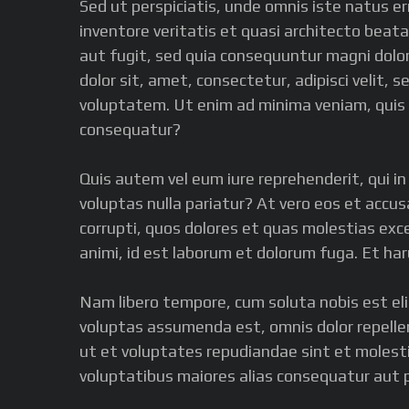
Sed ut perspiciatis, unde omnis iste natus 
inventore veritatis et quasi architecto beat
aut fugit, sed quia consequuntur magni dolor
dolor sit, amet, consectetur, adipisci velit
voluptatem. Ut enim ad minima veniam, quis n
consequatur?
Quis autem vel eum iure reprehenderit, qui in
voluptas nulla pariatur? At vero eos et accu
corrupti, quos dolores et quas molestias excep
animi, id est laborum et dolorum fuga. Et har
Nam libero tempore, cum soluta nobis est eli
voluptas assumenda est, omnis dolor repelle
ut et voluptates repudiandae sint et molesti
voluptatibus maiores alias consequatur aut p